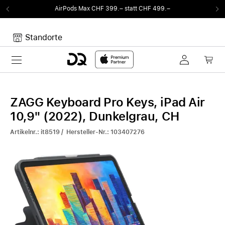
AirPods Max CHF 399.– statt CHF 499.–
Standorte
Toggle navigation
Dein Warenkorb
Noch keine Artikel im Warenkorb.
ZAGG Keyboard Pro Keys, iPad Air
10,9" (2022), Dunkelgrau, CH
Artikelnr.: it8519 / Hersteller-Nr.: 103407276