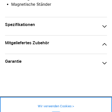
Magnetische Ständer
Spezifikationen
Mitgeliefertes Zubehör
Garantie
99.– CHF
Verfügbarkeit ❯
Wir verwenden Cookies >
nur wenige Stk. an Lager – jetzt bestellen
Impressum
|
AGB
|
Datenschutz