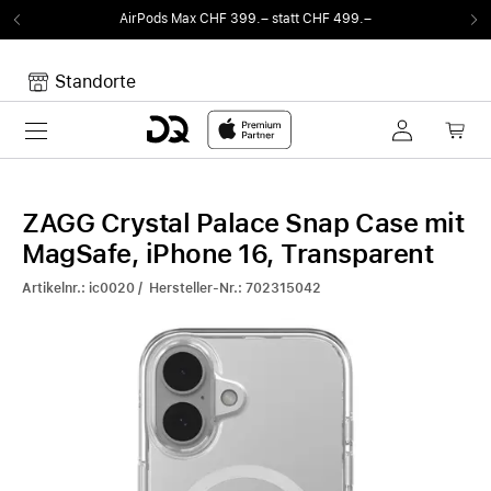
AirPods Max CHF 399.– statt CHF 499.–
Standorte
Toggle navigation
Dein Warenkorb
Noch keine Artikel im Warenkorb.
ZAGG Crystal Palace Snap Case mit
MagSafe, iPhone 16, Transparent
Artikelnr.: ic0020 / Hersteller-Nr.: 702315042