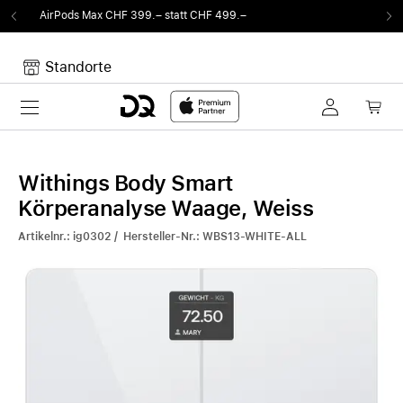
t CHF 499.–
Von Sound auf Fun.
DQ Radio by 
Standorte
Toggle navigation
Dein Warenkorb
Noch keine Artikel im Warenkorb.
Withings Body Smart
Körperanalyse Waage, Weiss
Artikelnr.: ig0302 / Hersteller-Nr.: WBS13-WHITE-ALL