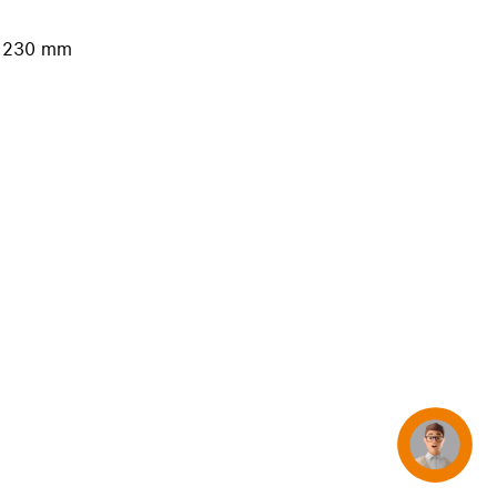
iPhone 15
iPhone Hüllen
s 230 mm
iPhone Zubehör
Alle iPhone vergleichen
AppleCare+ für iPhone
Apple Original-Zubehör
Alles Zubehör anzeigen
Mac & MacBook Zubehör
Apple Zubehör für iPad
Apple Zubehör für iPhone
Apple Watch Zubehör
Concierge
AirPods Zubehör
Beats