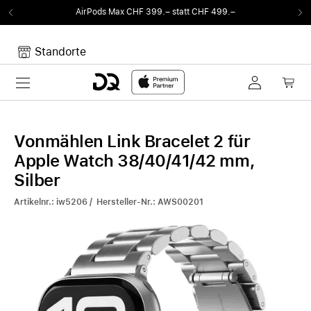
AirPods Max CHF 399.– statt CHF 499.–
Standorte
Toggle navigation
Dein Warenkorb
Noch keine Artikel im Warenkorb.
Vonmählen Link Bracelet 2 für
Apple Watch 38/40/41/42 mm,
Silber
Artikelnr.: iw5206 / Hersteller-Nr.: AWS00201