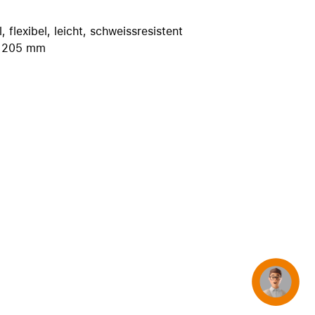
iPhone 15
iPhone Hüllen
 flexibel, leicht, schweissresistent
s 205 mm
iPhone Zubehör
Alle iPhone vergleichen
AppleCare+ für iPhone
Apple Original-Zubehör
Alles Zubehör anzeigen
Mac & MacBook Zubehör
Apple Zubehör für iPad
Apple Zubehör für iPhone
Apple Watch Zubehör
Concierge
AirPods Zubehör
Beats