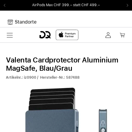
ods Max CHF 399.– statt CHF 499.–
Von Soun
Standorte
Toggle navigation
Dein Warenkorb
Noch keine Artikel im Warenkorb.
Valenta Cardprotector Aluminium
MagSafe, Blau/Grau
Artikelnr.: iz0900 / Hersteller-Nr.: 587488