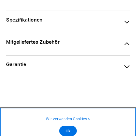
Spezifikationen
Mitgeliefertes Zubehör
Garantie
34.90 CHF
Verfügbarkeit ❯
Wir verwenden Cookies >
An Lager
Impressum
|
AGB
|
Datenschutz
©2026 Alle Rechte sind vorbehalten
Ok
In den Warenkorb