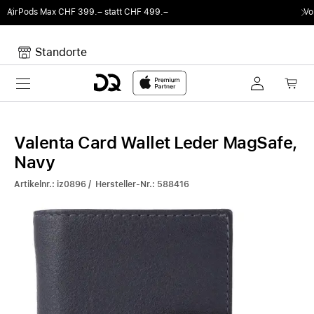
9.–
Von Sound auf Fun.
DQ Radio by my105 DJ
Standorte
Toggle navigation
Dein Warenkorb
Noch keine Artikel im Warenkorb.
Valenta Card Wallet Leder MagSafe,
Navy
Artikelnr.: iz0896 / Hersteller-Nr.: 588416