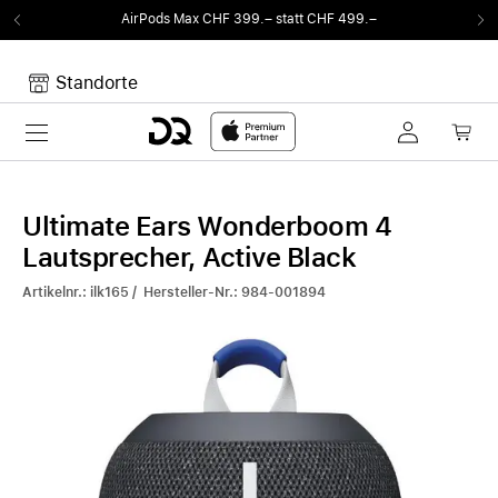
F 399.– statt CHF 499.–
Von Sound auf Fun.
Standorte
Toggle navigation
Dein Warenkorb
Noch keine Artikel im Warenkorb.
Ultimate Ears Wonderboom 4
Lautsprecher, Active Black
Artikelnr.: ilk165 / Hersteller-Nr.: 984-001894