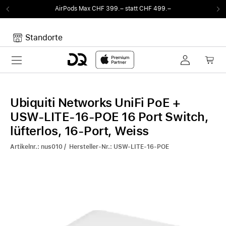
AirPods Max CHF 399.– statt CHF 499.–
Standorte
Toggle navigation
Dein Warenkorb
Noch keine Artikel im Warenkorb.
Ubiquiti Networks UniFi PoE +
USW-LITE-16-POE 16 Port Switch,
lüfterlos, 16-Port, Weiss
Artikelnr.: nus010 / Hersteller-Nr.: USW-LITE-16-POE