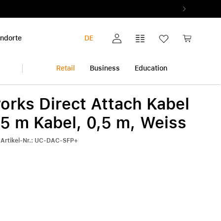
ndorte
DE
Mein Konto
Vergleichsliste
Wunschliste
Warenkorb
Retail
Business
Education
orks Direct Attach Kabel
iPhone
Multimedia & Home
Garantieerweiterung
5 m Kabel, 0,5 m, Weiss
Audio & Musik
Alle Garantieerweiterungen
Alle iPhone anzeigen
r-Artikel-Nr.: UC-DAC-SFP+
Foto & Video
AppleCare+
iPhone 17 Pro | iPhone 17 Pro Max
ok
Gesundheit & Fitness
Pickup & Return
iPhone Air
h
Smart Home
iPhone 17
iPhone 17e
iPhone 16 | iPhone 16 Plus
iPhone 16e