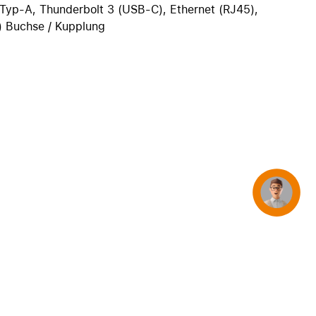
Typ-A, Thunderbolt 3 (USB-C), Ethernet (RJ45),
iPhone 15
) Buchse / Kupplung
iPhone Hüllen
iPhone Zubehör
Alle iPhone vergleichen
AppleCare+ für iPhone
Apple Original-Zubehör
Alles Zubehör anzeigen
Concierge
Mac & MacBook Zubehör
Apple Zubehör für iPad
Apple Zubehör für iPhone
Apple Watch Zubehör
AirPods Zubehör
Beats