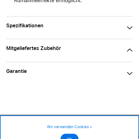
Aufnahmeeffekte ermöglicht.
Spezifikationen
Mitgeliefertes Zubehör
Garantie
69.– CHF
139.– CHF
Verfügbarkeit ❯
Wir verwenden Cookies >
An Lager
Impressum
|
AGB
|
Datenschutz
©2026 Alle Rechte sind vorbehalten