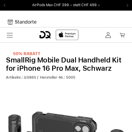
AirPods Max CHF 399.– statt CHF 499.–
Standorte
Toggle navigation
Dein Warenkorb
Noch keine Artikel im Warenkorb.
50%
RABATT
SmallRig Mobile Dual Handheld Kit
for iPhone 16 Pro Max, Schwarz
Artikelnr.: iz0865 / Hersteller-Nr.: 5005