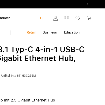
ndorte
DE
Mein Konto
Vergleichsliste
Wunschliste
Warenkorb
Retail
Business
Education
3.1 Typ-C 4-in-1 USB-C
iPhone
Multimedia & Home
Garantieerweiterung
igabit Ethernet Hub,
Audio & Musik
Alle Garantieerweiterungen
Alle iPhone anzeigen
Foto & Video
AppleCare+
iPhone 17 Pro | iPhone 17 Pro Max
r-Artikel-Nr.: ST-H3C25EM
ok
Gesundheit & Fitness
Pickup & Return
iPhone Air
h
Smart Home
iPhone 17
iPhone 17e
iPhone 16 | iPhone 16 Plus
b mit 2.5 Gigabit Ethernet Hub
iPhone 16e