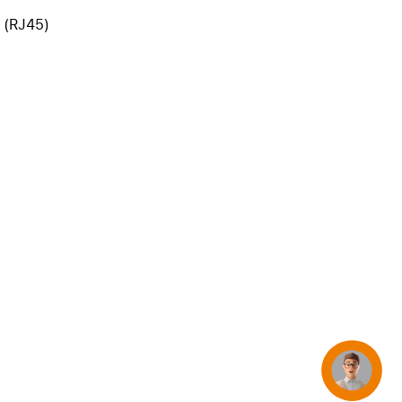
iPhone 15
 (RJ45)
iPhone Hüllen
iPhone Zubehör
Alle iPhone vergleichen
AppleCare+ für iPhone
Apple Original-Zubehör
Alles Zubehör anzeigen
Mac & MacBook Zubehör
Apple Zubehör für iPad
Apple Zubehör für iPhone
Apple Watch Zubehör
AirPods Zubehör
Concierge
Beats