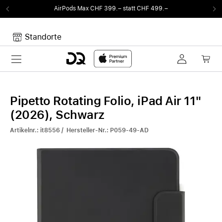
AirPods Max CHF 399.– statt CHF 499.–
Standorte
Toggle navigation
Dein Warenkorb
Noch keine Artikel im Warenkorb.
Pipetto Rotating Folio, iPad Air 11"
(2026), Schwarz
Artikelnr.: it8556 / Hersteller-Nr.: P059-49-AD