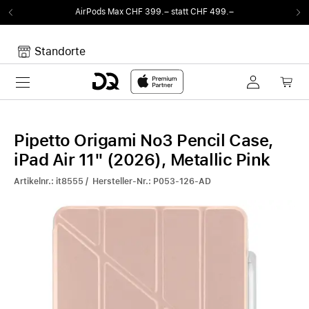
AirPods Max CHF 399.– statt CHF 499.–
V
Standorte
Toggle navigation
Dein Warenkorb
Noch keine Artikel im Warenkorb.
Pipetto Origami No3 Pencil Case,
iPad Air 11" (2026), Metallic Pink
Artikelnr.: it8555 / Hersteller-Nr.: P053-126-AD