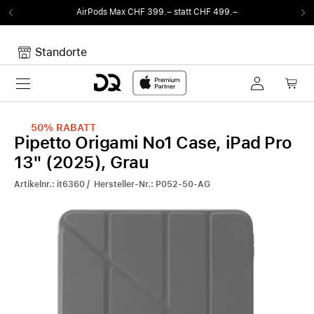
AirPods Max CHF 399.– statt CHF 499.–
Standorte
Toggle navigation
Dein Warenkorb
Noch keine Artikel im Warenkorb.
50%
RABATT
Pipetto Origami No1 Case, iPad Pro
13" (2025), Grau
Artikelnr.: it6360 / Hersteller-Nr.: P052-50-AG