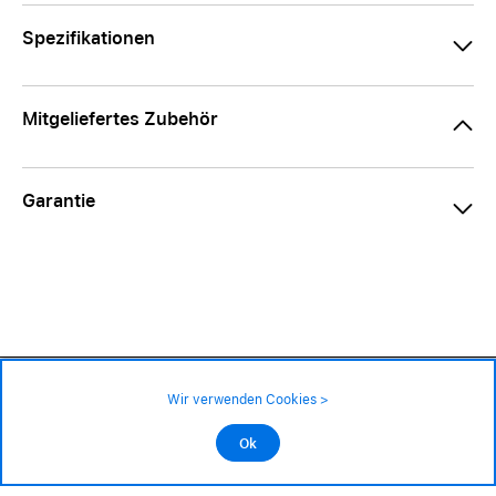
Spezifikationen
Mitgeliefertes Zubehör
Garantie
29.50 CHF
59.– CHF
Verfügbarkeit ❯
Wir verwenden Cookies >
An Lager
Impressum
|
AGB
|
Datenschutz
©2026 Alle Rechte sind vorbehalten
Ok
In den Warenkorb