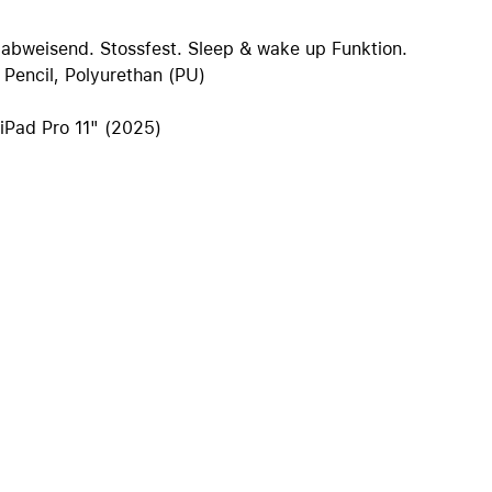
iPhone 15
iPhone Hüllen
zabweisend. Stossfest. Sleep & wake up Funktion.
Pencil, Polyurethan (PU)
iPhone Zubehör
Alle iPhone vergleichen
 iPad Pro 11" (2025)
AppleCare+ für iPhone
Apple Original-Zubehör
Alles Zubehör anzeigen
Mac & MacBook Zubehör
Apple Zubehör für iPad
Apple Zubehör für iPhone
Apple Watch Zubehör
AirPods Zubehör
Beats