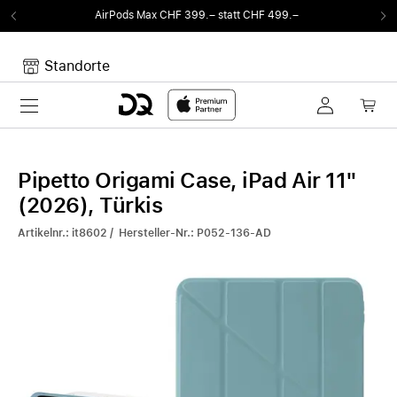
 CHF 399.– statt CHF 499.–
Von Sound auf F
Standorte
Toggle navigation
Dein Warenkorb
Noch keine Artikel im Warenkorb.
Pipetto Origami Case, iPad Air 11"
(2026), Türkis
Artikelnr.: it8602 / Hersteller-Nr.: P052-136-AD