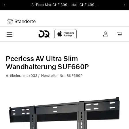
AirPods Max CHF 399.– statt CHF 499.–
Standorte
Toggle navigation
Dein Warenkorb
Noch keine Artikel im Warenkorb.
Peerless AV Ultra Slim
Wandhalterung SUF660P
Artikelnr.: maz033 / Hersteller-Nr.: SUF660P