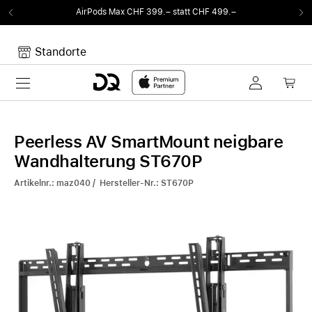
AirPods Max CHF 399.– statt CHF 499.–
Standorte
Toggle navigation
Dein Warenkorb
Noch keine Artikel im Warenkorb.
Peerless AV SmartMount neigbare
Wandhalterung ST670P
Artikelnr.: maz040 / Hersteller-Nr.: ST670P