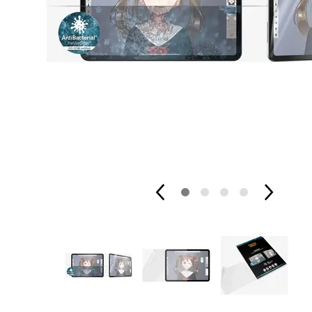
Alle MacBook vergleichen
Alle M
Elternfinanzierte
Einrichtung vor Ort
Belkin Screenf
AppleCare+ für Mac
Schulgeräte
Apple
Kurz-Support
Gaming
Softwa
Logitech MX Workspace
Software installieren
Gesundheit mit Carity
Archi
Alle Gaming–Produkte
Techsave Gerätereinigung
Smart Home
Betri
Mobile Gaming & Controller
Mac does that
Grafik
Tastaturen, Mäuse und Zubehör
Mac statt Windows
Offic
Monitore
Schulungen und Kurse
UE Boom
Utilit
Audio
Alle Schulungen & Kurse
APP Zug
Sicher
Gaming-Zimmer
Apple Watch
AirPod
Webinare, Kurse und Events
Content-Erstellung / Streaming
Alle Apple Watch anzeigen
Alle A
One-to-One Schulung
Apple Watch Ultra 3
AirPo
Apple Watch Series 11
AirPo
Apple Watch SE 3
AirPo
Apple Watch Zubehör
AirPo
AirPo
Alle Apple Watch vergleichen
AppleCare+ für Apple Watch
Alle A