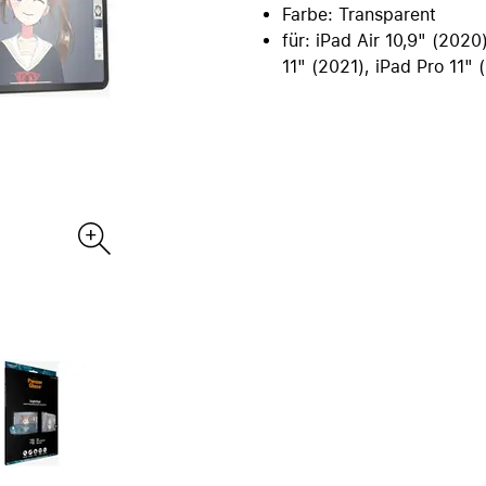
ac vergleichen
Farbe: Transparent
orce
iPad Zubehör
Care+ für Mac
für: iPad Air 10,9" (2020
re
B2B | EDU Lösungen
Alle iPad vergleichen
11" (2021), iPad Pro 11" 
tektur & CAD
AppleCare+ für iPad
Bürokommunikation
ebssysteme
POS Lösungen
 & Multimedia
Pantone Farbfächer
e-Software
Wagen für iPad & MacBook
ies & Datenbanken
Videokonferenzen
heit & Backup
DEQSTER Zubehör
NEU
s
TV & Home
irPods anzeigen
Alle TV & Home anzeigen
ds Pro
Apple TV 4K
ds
HomePod mini
ds Max 2
TV & Smart Home Zubehör
ds Max
AppleCare+ für Apple TV
ds Zubehör
AppleCare+ für HomePod
irPods vergleichen