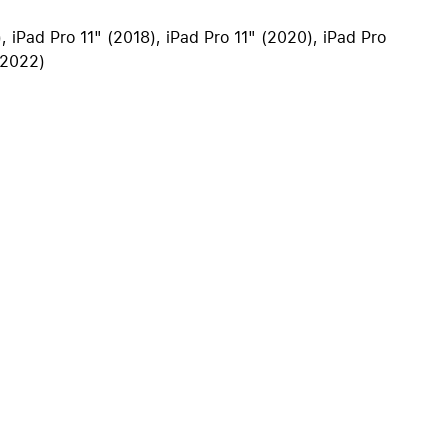
iPhone 15
), iPad Pro 11" (2018), iPad Pro 11" (2020), iPad Pro
iPhone Hüllen
(2022)
iPhone Zubehör
Alle iPhone vergleichen
AppleCare+ für iPhone
Apple Original-Zubehör
Alles Zubehör anzeigen
Mac & MacBook Zubehör
Apple Zubehör für iPad
Apple Zubehör für iPhone
Apple Watch Zubehör
AirPods Zubehör
Beats