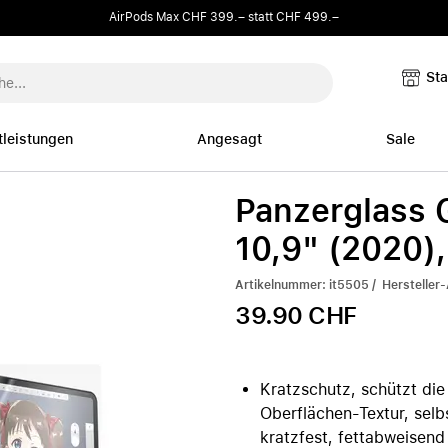
AirPods Max CHF 399.– statt CHF 499.–
Sta
tleistungen
Angesagt
Sale
Panzerglass G
r
t
Demogeräte & Occasionen
iPad
Hüllen und Armbänder
Reparaturen
10,9" (2020)
Demo- und Refurbished-
nce
äte
 (USB-C, Thunderbolt)
upport-Services
Hüllen für MacBook
Reparatur anmelden
Mac anzeigen
Alle iPad anzeigen
Artikelnummer: it5505 / Hersteller-
Geräte
cher
 & Adapter
artung
Hüllen für iPhone
Gerätereparatur & Hilfe
M4
iPad Pro M5
39.90 CHF
Peripherie
mbänder
versorgung
upport
Hüllen für iPad
Flüssigkeitsschaden MacBo
ini
iPad Air M4
Hüllen und Armbänder
ubehör
erzubehör
t Hotline
Armbänder für Apple Watc
tudio
iPad Air M3
nenten
rt-Support
Anhänger für AirTag
 Display / XDR
iPad 11"
Kratzschutz, schützt die
Radio
ome
er & Halterungen
Hüllen für AirPods
ubehör
iPad mini
Oberflächen-Textur, selb
iPad Hüllen
kratzfest, fettabweisend