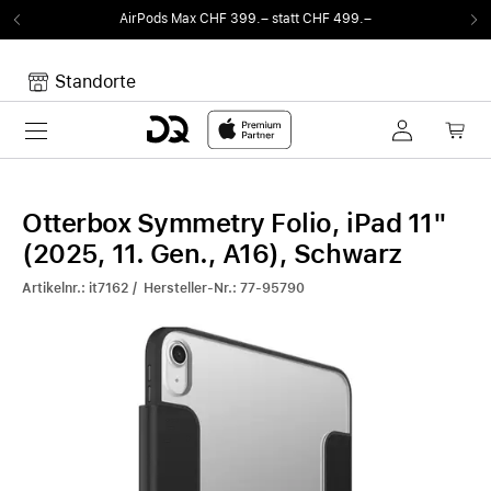
AirPods Max CHF 399.– statt CHF 499.–
Standorte
Toggle navigation
Dein Warenkorb
Noch keine Artikel im Warenkorb.
Otterbox Symmetry Folio, iPad 11"
(2025, 11. Gen., A16), Schwarz
Artikelnr.: it7162 / Hersteller-Nr.: 77-95790