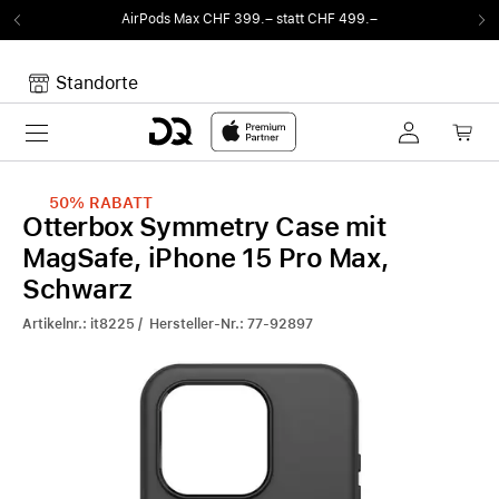
AirPods Max CHF 399.– statt CHF 499.–
Standorte
Toggle navigation
Dein Warenkorb
Noch keine Artikel im Warenkorb.
50%
RABATT
Otterbox Symmetry Case mit
MagSafe, iPhone 15 Pro Max,
Schwarz
Artikelnr.: it8225 / Hersteller-Nr.: 77-92897