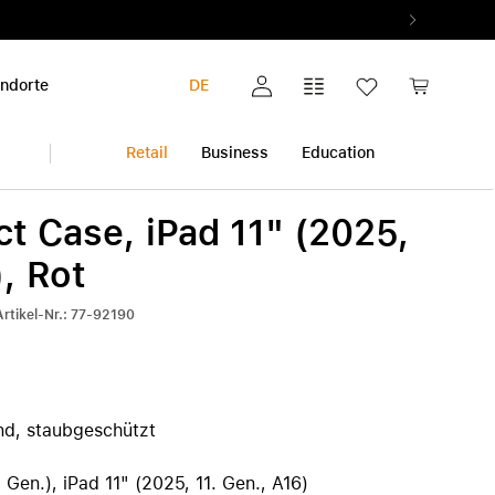
ndorte
DE
Mein Konto
Vergleichsliste
Wunschliste
Warenkorb
Retail
Business
Education
t Case, iPad 11" (2025,
iPhone
Multimedia & Home
Garantieerweiterung
), Rot
Audio & Musik
Alle Garantieerweiterungen
Alle iPhone anzeigen
Artikel-Nr.: 77-92190
Foto & Video
AppleCare+
iPhone 17 Pro | iPhone 17 Pro Max
ok
Gesundheit & Fitness
Pickup & Return
iPhone Air
h
Smart Home
iPhone 17
iPhone 17e
nd, staubgeschützt
iPhone 16 | iPhone 16 Plus
iPhone 16e
. Gen.), iPad 11" (2025, 11. Gen., A16)