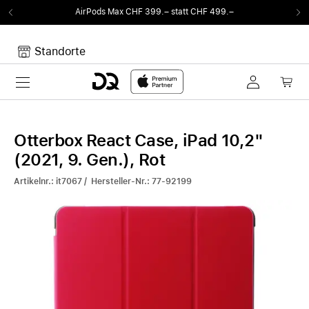
AirPods Max CHF 399.– statt CHF 499.–
Standorte
Toggle navigation
Dein Warenkorb
Noch keine Artikel im Warenkorb.
Otterbox React Case, iPad 10,2"
(2021, 9. Gen.), Rot
Artikelnr.: it7067 / Hersteller-Nr.: 77-92199