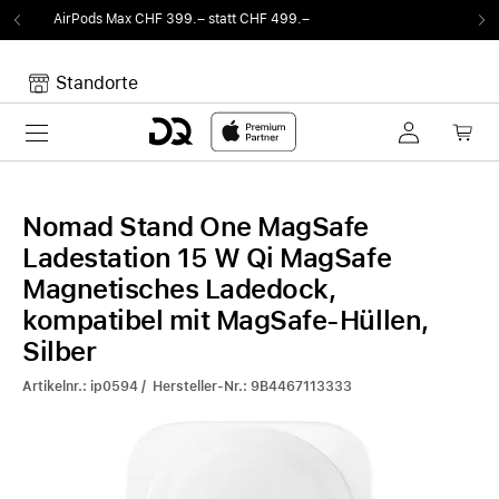
 statt CHF 499.–
Von Sound auf Fun.
DQ Radi
Standorte
Toggle navigation
Dein Warenkorb
Noch keine Artikel im Warenkorb.
Nomad Stand One MagSafe
Ladestation 15 W Qi MagSafe
Magnetisches Ladedock,
kompatibel mit MagSafe-Hüllen,
Silber
Artikelnr.: ip0594 / Hersteller-Nr.: 9B4467113333