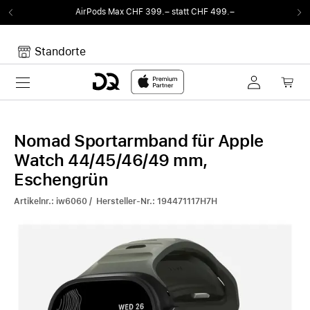
AirPods Max CHF 399.– statt CHF 499.–
Vo
Standorte
Toggle navigation
Dein Warenkorb
Noch keine Artikel im Warenkorb.
Nomad Sportarmband für Apple
Watch 44/45/46/49 mm,
Eschengrün
Artikelnr.: iw6060 / Hersteller-Nr.: 194471117H7H