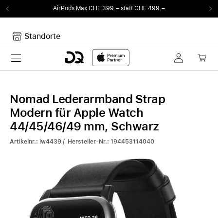
AirPods Max CHF 399.– statt CHF 499.–
Vo
Standorte
Toggle navigation
Dein Warenkorb
Noch keine Artikel im Warenkorb.
Nomad Lederarmband Strap
Modern für Apple Watch
44/45/46/49 mm, Schwarz
Artikelnr.: iw4439 / Hersteller-Nr.: 194453114040