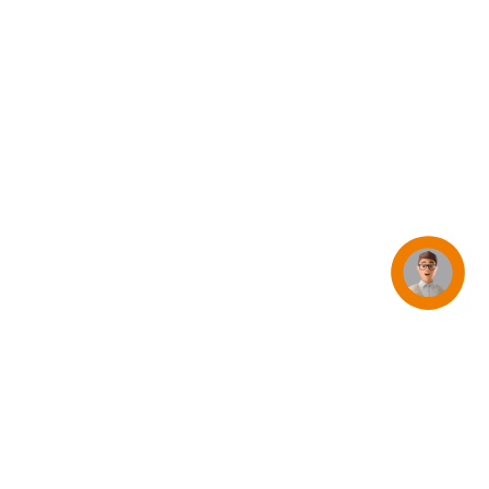
iPhone 15
iPhone Hüllen
iPhone Zubehör
Alle iPhone vergleichen
AppleCare+ für iPhone
Apple Original-Zubehör
Concierge
Alles Zubehör anzeigen
Mac & MacBook Zubehör
Apple Zubehör für iPad
Apple Zubehör für iPhone
Apple Watch Zubehör
AirPods Zubehör
Beats