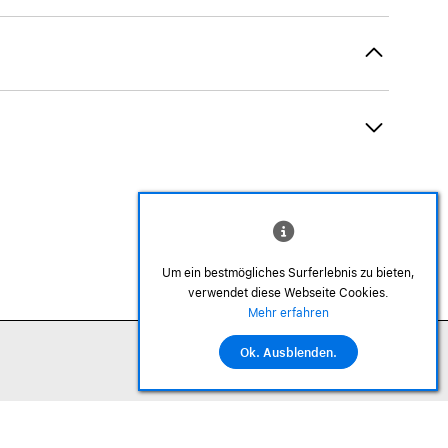
Um ein bestmögliches Surferlebnis zu bieten,
verwendet diese Webseite Cookies.
©2026 Alle Rechte sind vorbehalten
Mehr erfahren
Ok. Ausblenden.
In den Warenkorb