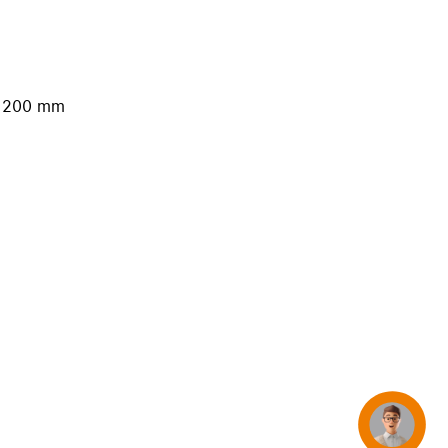
iPhone 15
iPhone Hüllen
iPhone Zubehör
s 200 mm
Alle iPhone vergleichen
AppleCare+ für iPhone
Apple Original-Zubehör
Alles Zubehör anzeigen
Mac & MacBook Zubehör
Apple Zubehör für iPad
Apple Zubehör für iPhone
Apple Watch Zubehör
AirPods Zubehör
Concierge
Beats