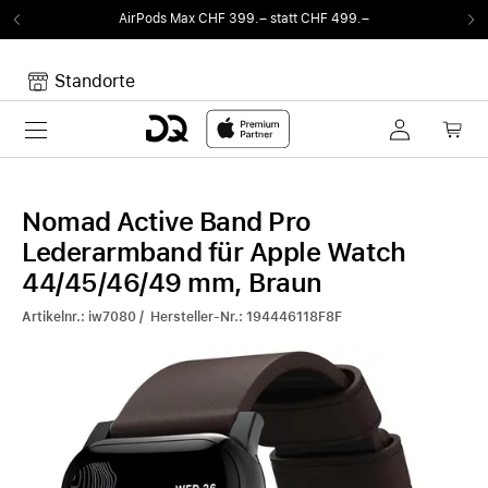
AirPods Max CHF 399.– statt CHF 499.–
Standorte
Toggle navigation
Dein Warenkorb
Noch keine Artikel im Warenkorb.
Nomad Active Band Pro
Lederarmband für Apple Watch
44/45/46/49 mm, Braun
Artikelnr.: iw7080 / Hersteller-Nr.: 194446118F8F