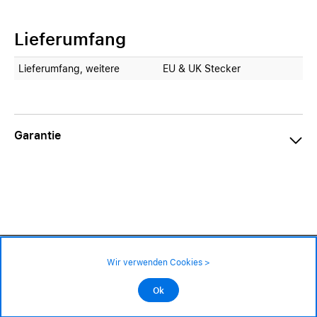
Lieferumfang
Lieferumfang, weitere
EU & UK Stecker
Garantie
29.50 CHF
59.– CHF
Verfügbarkeit ❯
Wir verwenden Cookies >
An Lager
Impressum
|
AGB
|
Datenschutz
©2026 Alle Rechte sind vorbehalten
Ok
In den Warenkorb