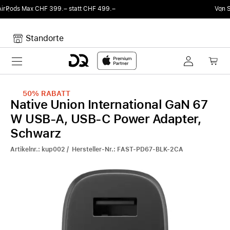
Von Sound auf Fun.
DQ Radio by my105 DJ Radi
Standorte
Toggle navigation
Dein Warenkorb
Noch keine Artikel im Warenkorb.
50%
RABATT
Native Union International GaN 67
W USB-A, USB-C Power Adapter,
Schwarz
Artikelnr.: kup002 / Hersteller-Nr.: FAST-PD67-BLK-2CA