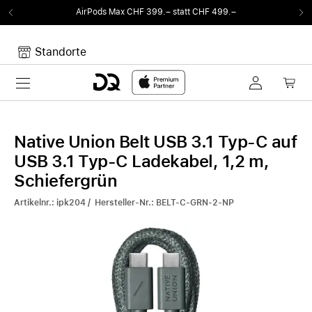
AirPods Max CHF 399.– statt CHF 499.–
Standorte
Toggle navigation
Dein Warenkorb
Noch keine Artikel im Warenkorb.
Native Union Belt USB 3.1 Typ-C auf
USB 3.1 Typ-C Ladekabel, 1,2 m,
Schiefergrün
Artikelnr.: ipk204 / Hersteller-Nr.: BELT-C-GRN-2-NP