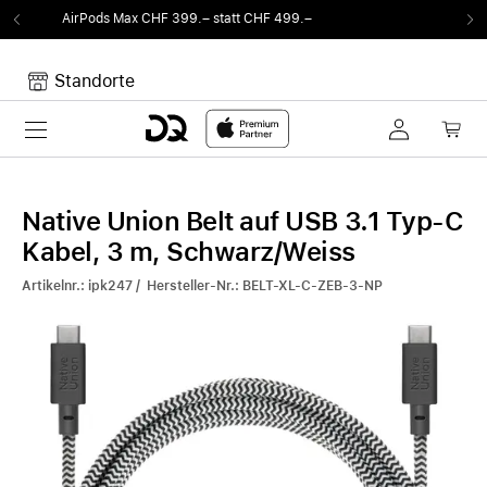
F 399.– statt CHF 499.–
Von Sound auf Fun.
Standorte
Toggle navigation
Dein Warenkorb
Noch keine Artikel im Warenkorb.
Native Union Belt auf USB 3.1 Typ-C
Kabel, 3 m, Schwarz/Weiss
Artikelnr.: ipk247 / Hersteller-Nr.: BELT-XL-C-ZEB-3-NP