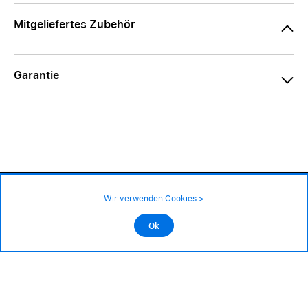
Mitgeliefertes Zubehör
Garantie
24.90 CHF
Verfügbarkeit ❯
Wir verwenden Cookies >
An Lager
Impressum
|
AGB
|
Datenschutz
©2026 Alle Rechte sind vorbehalten
Ok
In den Warenkorb