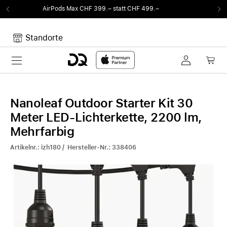
99.– statt CHF 499.–
Von Sound auf Fun.
DQ 
Standorte
Toggle navigation
Dein Warenkorb
Noch keine Artikel im Warenkorb.
Nanoleaf Outdoor Starter Kit 30
Meter LED-Lichterkette, 2200 lm,
Mehrfarbig
Artikelnr.: izh180 / Hersteller-Nr.: 338406