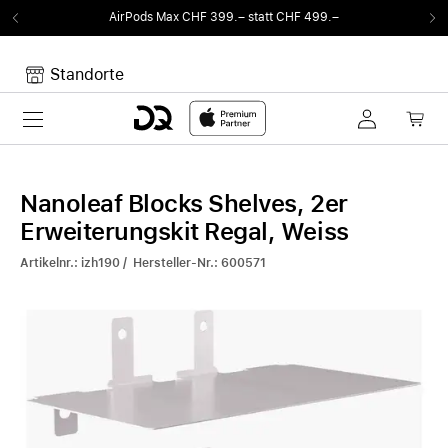
AirPods Max CHF 399.– statt CHF 499.–
Standorte
Toggle navigation
Dein Warenkorb
Noch keine Artikel im Warenkorb.
Nanoleaf Blocks Shelves, 2er
Erweiterungskit Regal, Weiss
Artikelnr.: izh190 / Hersteller-Nr.: 600571