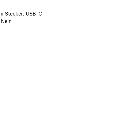
iPhone 15
iPhone Hüllen
mm Stecker, USB-C
 Nein
iPhone Zubehör
Alle iPhone vergleichen
AppleCare+ für iPhone
Apple Original-Zubehör
Alles Zubehör anzeigen
Mac & MacBook Zubehör
Apple Zubehör für iPad
Apple Zubehör für iPhone
Apple Watch Zubehör
AirPods Zubehör
Beats