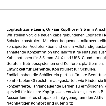
Care+ für AirPods
Logitech Zone Learn, On-Ear Kopfhörer 3.5 mm Ansc
Wir stellen vor: die neuen kabelgebundenen Logitech He
Schulen konstruiert. Mit einer bequemen, mikroverstel
konzipierten Audiofunktion und einem vollständig austa
anhaltende Konzentration und langfristige Nutzung au
Kabeloptionen für 3,5-mm-AUX und USB-C und ermögli
Geräten, Betriebssystemen und Konferenzplattformen.
Entwickelt für Lernende. Konstruiert für Schulen.
Endlich haben die Schüler ein perfekt für ihre Bedürfni
komfortablen Ohrpolstern ausgestattet, wie Kinder sie l
konzentrierte, langandauernde Lernen zu ermöglichen, d
speziell für kleinere Kopfgrössen entwickelt, um den B
Ausserdem ist es strapazierfähig genug, um den Aktivi
Nachhaltiger Komfort und guter Sitz