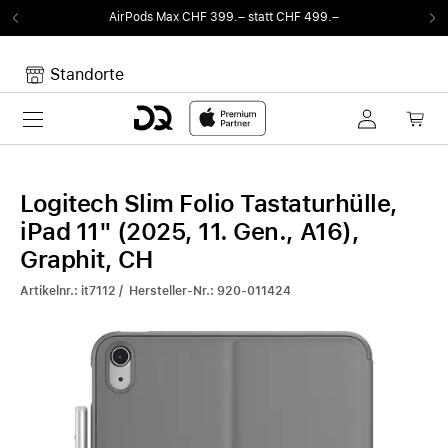
irPods Max CHF 399.– statt CHF 499.–
Von S
Standorte
Toggle navigation
Dein Warenkorb
Noch keine Artikel im Warenkorb.
Logitech Slim Folio Tastaturhülle,
iPad 11" (2025, 11. Gen., A16),
Graphit, CH
Artikelnr.: it7112 / Hersteller-Nr.: 920-011424