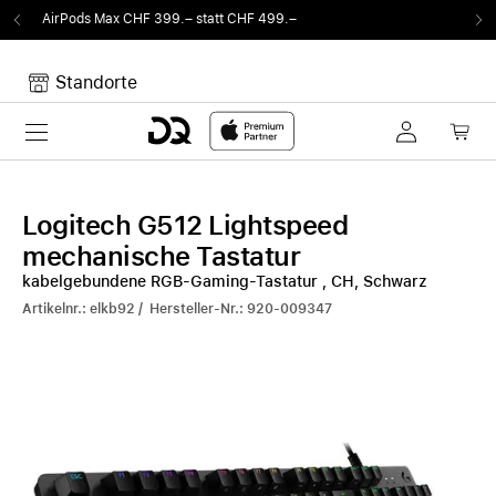
 CHF 499.–
Von Sound auf Fun.
DQ Radio by m
Standorte
Toggle navigation
Dein Warenkorb
Noch keine Artikel im Warenkorb.
Logitech G512 Lightspeed
mechanische Tastatur
kabelgebundene RGB-Gaming-Tastatur , CH, Schwarz
Artikelnr.: elkb92 / Hersteller-Nr.: 920-009347