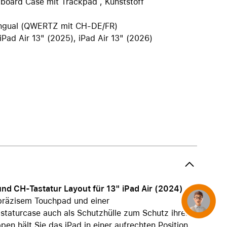
eyboard Case mit Trackpad , Kunststoff
iPhone 15
iPhone Hüllen
lingual (QWERTZ mit CH-DE/FR)
iPhone Zubehör
 iPad Air 13" (2025), iPad Air 13" (2026)
Alle iPhone vergleichen
AppleCare+ für iPhone
Apple Original-Zubehör
Alles Zubehör anzeigen
Mac & MacBook Zubehör
Apple Zubehör für iPad
Apple Zubehör für iPhone
d CH-Tastatur Layout für 13" iPad Air (2024)
Apple Watch Zubehör
präzisem Touchpad und einer
Concierge
AirPods Zubehör
astaturcase auch als Schutzhülle zum Schutz ihres
Beats
en hält Sie das iPad in einer aufrechten Position,