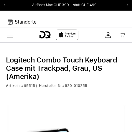
AirPods Max CHF 399.– statt CHF 499.–
V
Standorte
Toggle navigation
Dein Warenkorb
Noch keine Artikel im Warenkorb.
Logitech Combo Touch Keyboard
Case mit Trackpad, Grau, US
(Amerika)
Artikelnr.: it5515 / Hersteller-Nr.: 920-010255