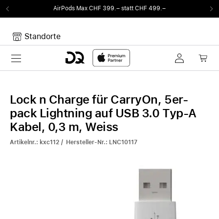
AirPods Max CHF 399.– statt CHF 499.–
Standorte
Toggle navigation
Dein Warenkorb
Noch keine Artikel im Warenkorb.
Lock n Charge für CarryOn, 5er-
pack Lightning auf USB 3.0 Typ-A
Kabel, 0,3 m, Weiss
Artikelnr.: kxc112 / Hersteller-Nr.: LNC10117