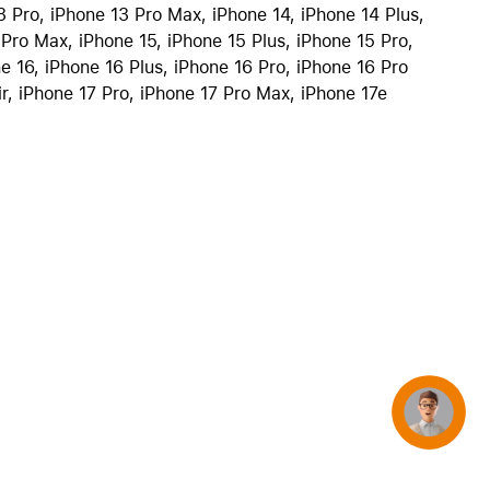
3 Pro, iPhone 13 Pro Max, iPhone 14, iPhone 14 Plus,
iPhone 15
 Pro Max, iPhone 15, iPhone 15 Plus, iPhone 15 Pro,
iPhone Hüllen
e 16, iPhone 16 Plus, iPhone 16 Pro, iPhone 16 Pro
iPhone Zubehör
ir, iPhone 17 Pro, iPhone 17 Pro Max, iPhone 17e
Alle iPhone vergleichen
AppleCare+ für iPhone
Apple Original-Zubehör
Alles Zubehör anzeigen
Mac & MacBook Zubehör
Apple Zubehör für iPad
Apple Zubehör für iPhone
Apple Watch Zubehör
Concierge
AirPods Zubehör
Beats