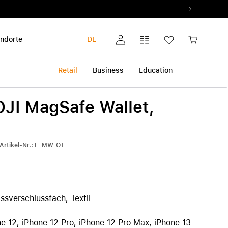
ndorte
DE
Mein Konto
Vergleichsliste
Wunschliste
Warenkorb
Retail
Business
Education
I MagSafe Wallet,
iPhone
Multimedia & Home
Garantieerweiterung
Audio & Musik
Alle Garantieerweiterungen
Alle iPhone anzeigen
-Artikel-Nr.: L_MW_OT
Foto & Video
AppleCare+
iPhone 17 Pro | iPhone 17 Pro Max
ok
Gesundheit & Fitness
Pickup & Return
iPhone Air
h
Smart Home
iPhone 17
iPhone 17e
sverschlussfach, Textil
iPhone 16 | iPhone 16 Plus
iPhone 16e
ne 12, iPhone 12 Pro, iPhone 12 Pro Max, iPhone 13