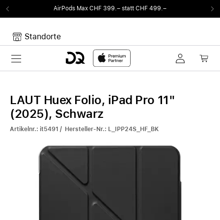
AirPods Max CHF 399.– statt CHF 499.–
Standorte
Toggle navigation
Dein Warenkorb
Noch keine Artikel im Warenkorb.
LAUT Huex Folio, iPad Pro 11"
(2025), Schwarz
Artikelnr.: it5491 / Hersteller-Nr.: L_IPP24S_HF_BK