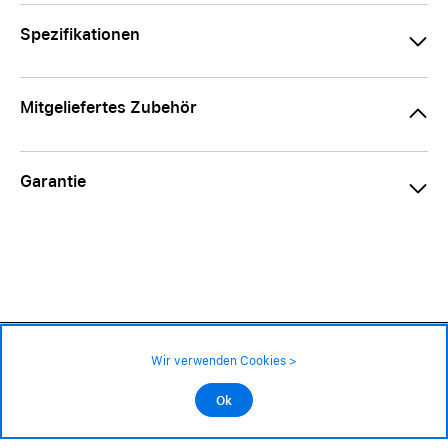
Spezifikationen
Mitgeliefertes Zubehör
Garantie
44.90 CHF
Verfügbarkeit ❯
Wir verwenden Cookies >
An Lager
Impressum
|
AGB
|
Datenschutz
©2026 Alle Rechte sind vorbehalten
Ok
In den Warenkorb