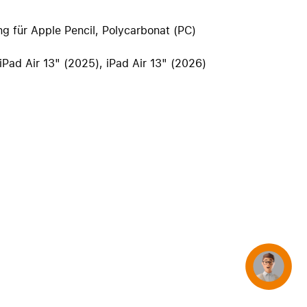
iPhone 15
iPhone Hüllen
ung für Apple Pencil, Polycarbonat (PC)
iPhone Zubehör
 iPad Air 13" (2025), iPad Air 13" (2026)
Alle iPhone vergleichen
AppleCare+ für iPhone
Apple Original-Zubehör
Alles Zubehör anzeigen
Mac & MacBook Zubehör
Apple Zubehör für iPad
Apple Zubehör für iPhone
Apple Watch Zubehör
Concierge
AirPods Zubehör
Beats