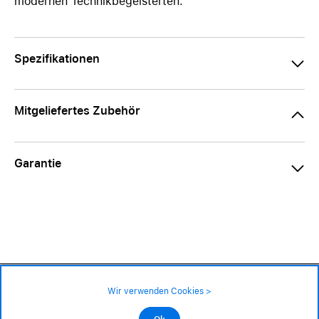
modernen Technikbegeisterten.
Spezifikationen
Mitgeliefertes Zubehör
Garantie
44.90 CHF
Verfügbarkeit ❯
Wir verwenden Cookies >
An Lager
Impressum
|
AGB
|
Datenschutz
©2026 Alle Rechte sind vorbehalten