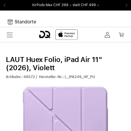
AirPods Max CHF 399.– statt CHF 499.–
Standorte
Toggle navigation
Dein Warenkorb
Noch keine Artikel im Warenkorb.
LAUT Huex Folio, iPad Air 11"
(2026), Violett
Artikelnr.: it8572 / Hersteller-Nr.: L_IPA24S_HF_PU