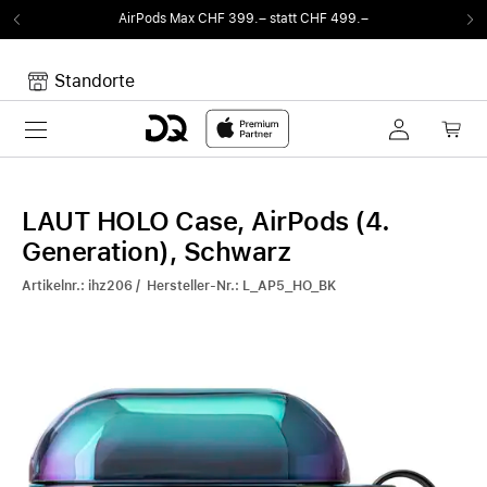
AirPods Max CHF 399.– statt CHF 499.–
Standorte
Toggle navigation
Dein Warenkorb
Noch keine Artikel im Warenkorb.
LAUT HOLO Case, AirPods (4.
Generation), Schwarz
Artikelnr.: ihz206 / Hersteller-Nr.: L_AP5_HO_BK