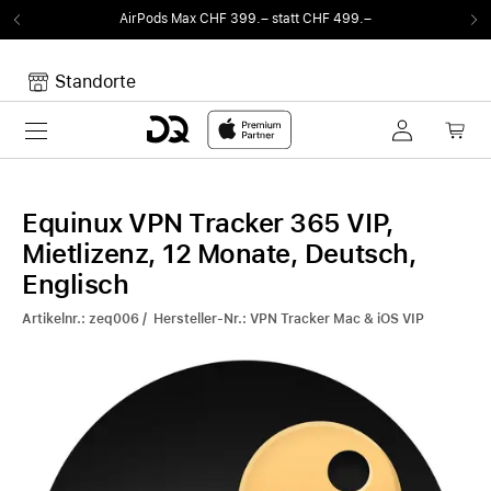
AirPods Max CHF 399.– statt CHF 499.–
Standorte
Toggle navigation
Dein Warenkorb
Noch keine Artikel im Warenkorb.
Equinux VPN Tracker 365 VIP,
Mietlizenz, 12 Monate, Deutsch,
Englisch
Artikelnr.: zeq006 / Hersteller-Nr.: VPN Tracker Mac & iOS VIP